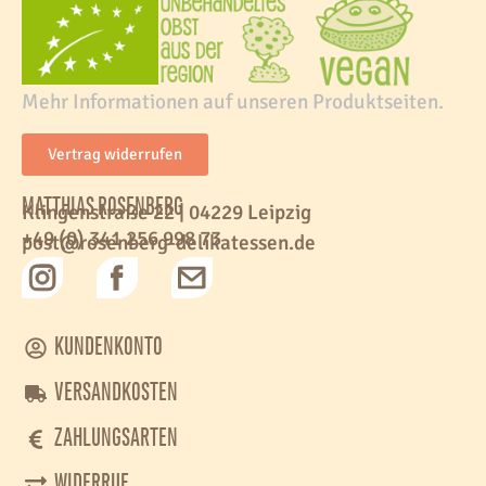
Mehr Informationen auf unseren Produktseiten.
Vertrag widerrufen
MATTHIAS ROSENBERG
Klingenstraße 22 | 04229 Leipzig
+49 (0) 341 256 998 73
post@rosenberg-delikatessen.de
KUNDENKONTO
VERSANDKOSTEN
ZAHLUNGSARTEN
WIDERRUF