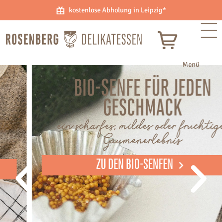
kostenlose Abholung in Leipzig*
BIO-SENFE FÜR JEDEN
GESCHMACK
ein scharfes, mildes oder fruchtiges
Gaumenerlebnis
ZU DEN BIO-SENFEN