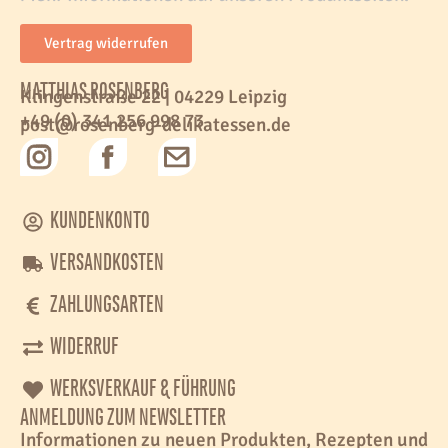
Vertrag widerrufen
MATTHIAS ROSENBERG
Klingenstraße 22 | 04229 Leipzig
+49 (0) 341 256 998 73
post@rosenberg-delikatessen.de
KUNDENKONTO
VERSANDKOSTEN
ZAHLUNGSARTEN
WIDERRUF
WERKSVERKAUF & FÜHRUNG
ANMELDUNG ZUM NEWSLETTER
Informationen zu neuen Produkten, Rezepten und