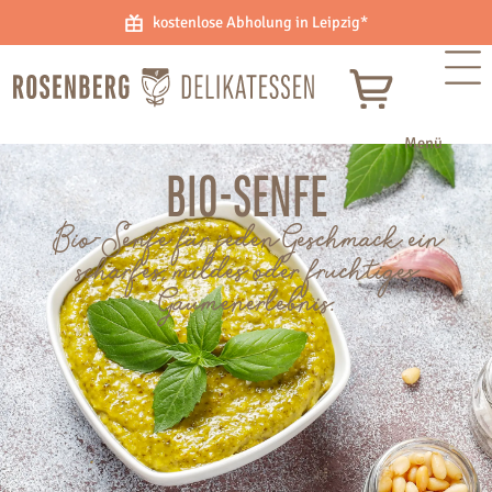
kostenlose Abholung in Leipzig*
BIO-SENFE
Bio-Senfe für jeden Geschmack ein
scharfes, mildes oder fruchtiges
Gaumenerlebnis.