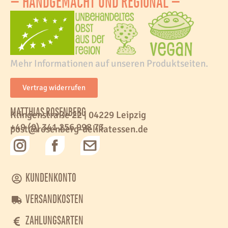
– HANDGEMACHT UND REGIONAL –
Mehr Informationen auf unseren Produktseiten.
Vertrag widerrufen
MATTHIAS ROSENBERG
Klingenstraße 22 | 04229 Leipzig
+49 (0) 341 256 998 73
post@rosenberg-delikatessen.de
KUNDENKONTO
VERSANDKOSTEN
ZAHLUNGSARTEN