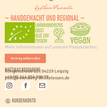
Kostbare Momente
– HANDGEMACHT UND REGIONAL –
Mehr Informationen auf unseren Produktseiten.
Vertrag widerrufen
MATTHIAS ROSENBERG
Klingenstraße 22 | 04229 Leipzig
+49 (0) 341 256 998 73
post@rosenberg-delikatessen.de
KUNDENKONTO