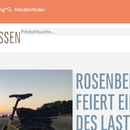
zig*
Händlerfinder
ROSENBE
FEIERT E
DES LAS