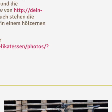
 und die
ow von
http://dein-
uch stehen die
 in einem hölzernen
r
likatessen/photos/?